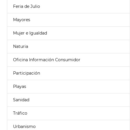
Feria de Julio
Mayores
Mujer e Igualdad
Naturia
Oficina Información Consumidor
Participación
Playas
Sanidad
Tráfico
Urbanismo