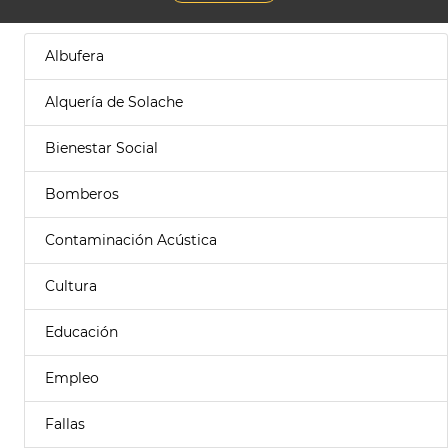
Albufera
Alquería de Solache
Bienestar Social
Bomberos
Contaminación Acústica
Cultura
Educación
Empleo
Fallas