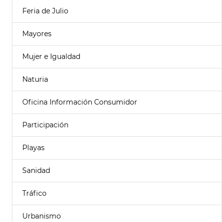
Feria de Julio
Mayores
Mujer e Igualdad
Naturia
Oficina Información Consumidor
Participación
Playas
Sanidad
Tráfico
Urbanismo