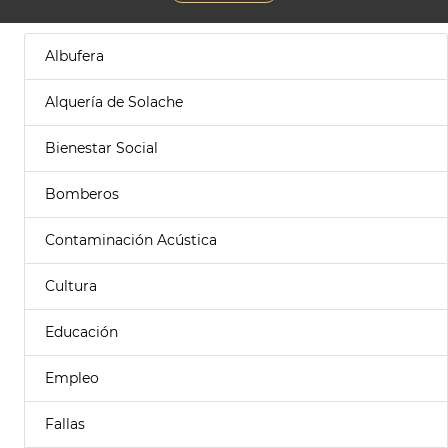
Albufera
Alquería de Solache
Bienestar Social
Bomberos
Contaminación Acústica
Cultura
Educación
Empleo
Fallas