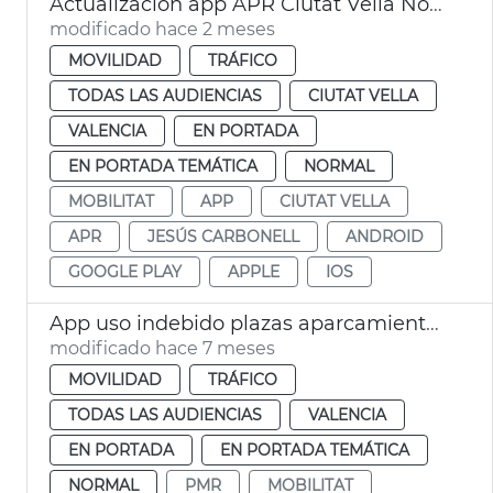
Actualización app APR Ciutat Vella Norte València
modificado hace 2 meses
MOVILIDAD
TRÁFICO
TODAS LAS AUDIENCIAS
CIUTAT VELLA
VALENCIA
EN PORTADA
EN PORTADA TEMÁTICA
NORMAL
MOBILITAT
APP
CIUTAT VELLA
APR
JESÚS CARBONELL
ANDROID
GOOGLE PLAY
APPLE
IOS
App uso indebido plazas aparcamiento PMR
modificado hace 7 meses
MOVILIDAD
TRÁFICO
TODAS LAS AUDIENCIAS
VALENCIA
EN PORTADA
EN PORTADA TEMÁTICA
NORMAL
PMR
MOBILITAT