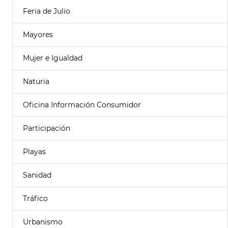
Feria de Julio
Mayores
Mujer e Igualdad
Naturia
Oficina Información Consumidor
Participación
Playas
Sanidad
Tráfico
Urbanismo