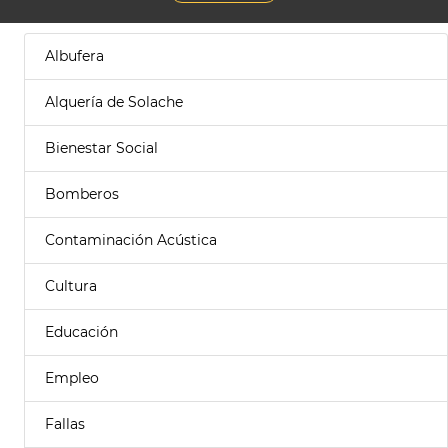
Albufera
Alquería de Solache
Bienestar Social
Bomberos
Contaminación Acústica
Cultura
Educación
Empleo
Fallas