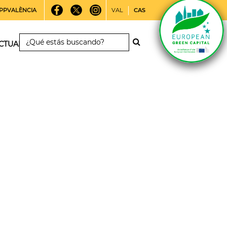
PPVALÈNCIA
VAL
CAS
CTUALIDAD