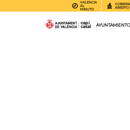
VALENCIA
GOBIER
AL
ABIERTO
MINUTO
AYUNTAMIENT