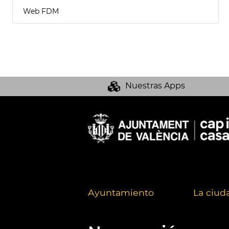
Web FDM
Nuestras Apps
Ayuntamiento
La ciud