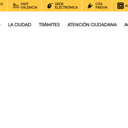
NO
VISIT
SEDE
CITA
A
VALENCIA
ELECTRÓNICA
PREVIA
O
LA CIUDAD
TRÁMITES
ATENCIÓN CIUDADANA
A