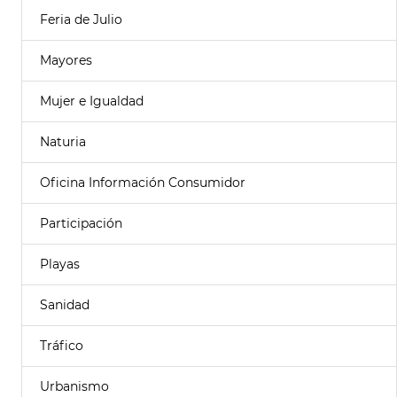
Feria de Julio
Mayores
Mujer e Igualdad
Naturia
Oficina Información Consumidor
Participación
Playas
Sanidad
Tráfico
Urbanismo