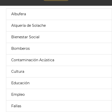
Albufera
Alquería de Solache
Bienestar Social
Bomberos
Contaminación Acústica
Cultura
Educación
Empleo
Fallas