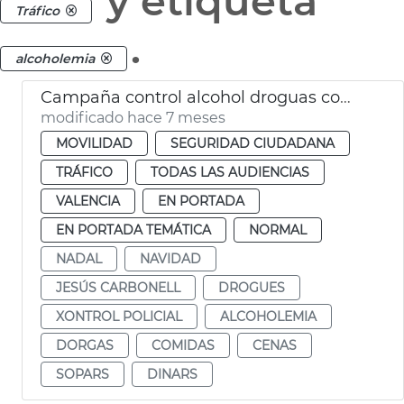
y etiqueta
Tráfico
.
alcoholemia
Campaña control alcohol droguas comidas empresa Navidad
modificado hace 7 meses
MOVILIDAD
SEGURIDAD CIUDADANA
TRÁFICO
TODAS LAS AUDIENCIAS
VALENCIA
EN PORTADA
EN PORTADA TEMÁTICA
NORMAL
NADAL
NAVIDAD
JESÚS CARBONELL
DROGUES
XONTROL POLICIAL
ALCOHOLEMIA
DORGAS
COMIDAS
CENAS
SOPARS
DINARS