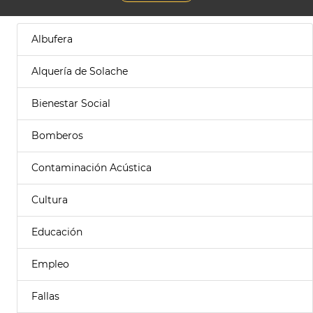
Albufera
Alquería de Solache
Bienestar Social
Bomberos
Contaminación Acústica
Cultura
Educación
Empleo
Fallas