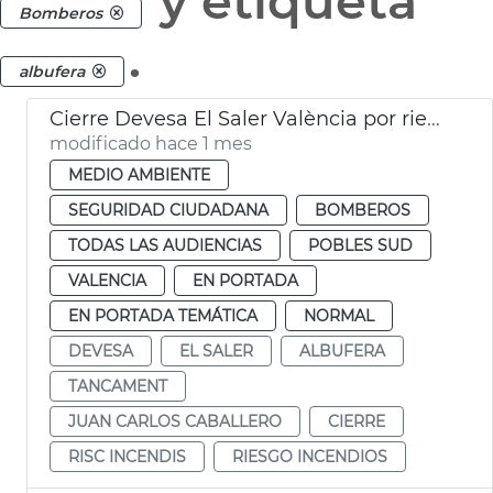
y etiqueta
Bomberos
.
albufera
Cierre Devesa El Saler València por riesgo incendios
modificado hace 1 mes
MEDIO AMBIENTE
SEGURIDAD CIUDADANA
BOMBEROS
TODAS LAS AUDIENCIAS
POBLES SUD
VALENCIA
EN PORTADA
EN PORTADA TEMÁTICA
NORMAL
DEVESA
EL SALER
ALBUFERA
TANCAMENT
JUAN CARLOS CABALLERO
CIERRE
RISC INCENDIS
RIESGO INCENDIOS