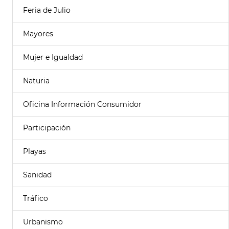
Feria de Julio
Mayores
Mujer e Igualdad
Naturia
Oficina Información Consumidor
Participación
Playas
Sanidad
Tráfico
Urbanismo