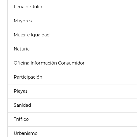
Feria de Julio
Mayores
Mujer e Igualdad
Naturia
Oficina Información Consumidor
Participación
Playas
Sanidad
Tráfico
Urbanismo