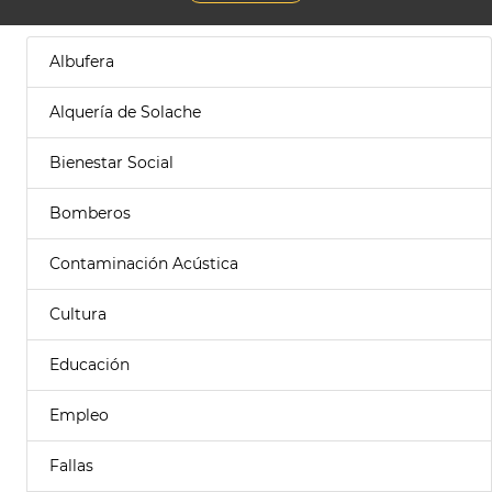
Albufera
Alquería de Solache
Bienestar Social
Bomberos
Contaminación Acústica
Cultura
Educación
Empleo
Fallas