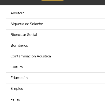
Albufera
Alquería de Solache
Bienestar Social
Bomberos
Contaminación Acústica
Cultura
Educación
Empleo
Fallas