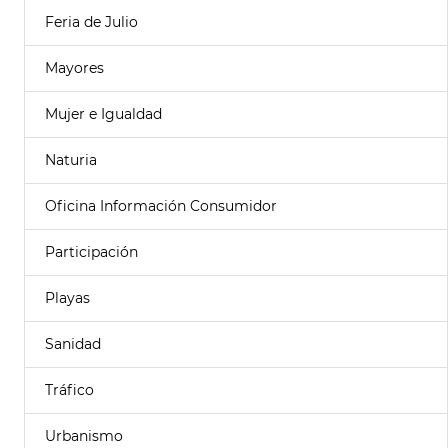
Feria de Julio
Mayores
Mujer e Igualdad
Naturia
Oficina Información Consumidor
Participación
Playas
Sanidad
Tráfico
Urbanismo