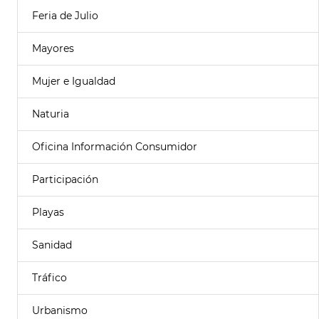
Feria de Julio
Mayores
Mujer e Igualdad
Naturia
Oficina Información Consumidor
Participación
Playas
Sanidad
Tráfico
Urbanismo