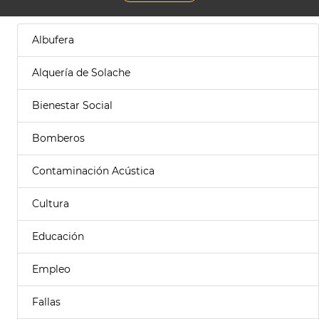
Albufera
Alquería de Solache
Bienestar Social
Bomberos
Contaminación Acústica
Cultura
Educación
Empleo
Fallas