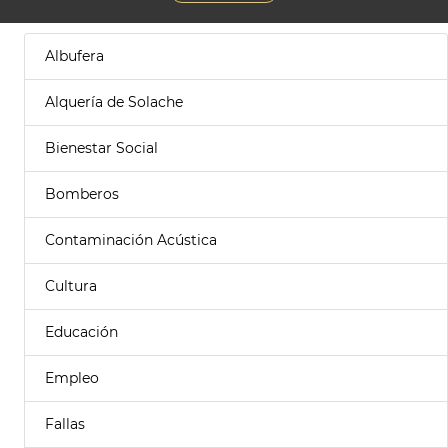
Albufera
Alquería de Solache
Bienestar Social
Bomberos
Contaminación Acústica
Cultura
Educación
Empleo
Fallas