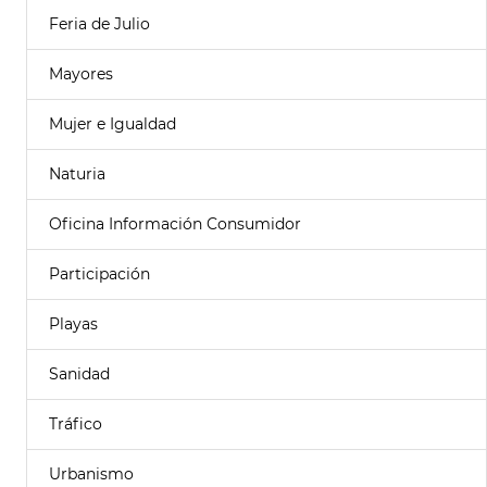
Feria de Julio
Mayores
Mujer e Igualdad
Naturia
Oficina Información Consumidor
Participación
Playas
Sanidad
Tráfico
Urbanismo