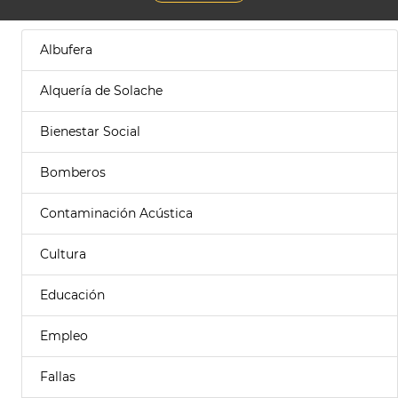
Albufera
Alquería de Solache
Bienestar Social
Bomberos
Contaminación Acústica
Cultura
Educación
Empleo
Fallas