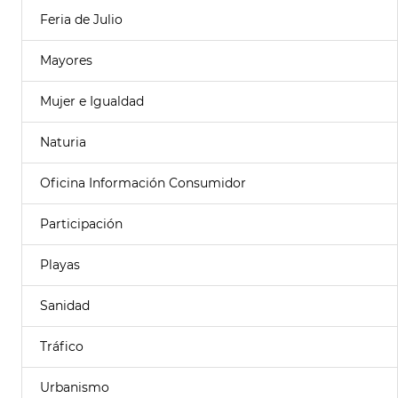
Feria de Julio
Mayores
Mujer e Igualdad
Naturia
Oficina Información Consumidor
Participación
Playas
Sanidad
Tráfico
Urbanismo