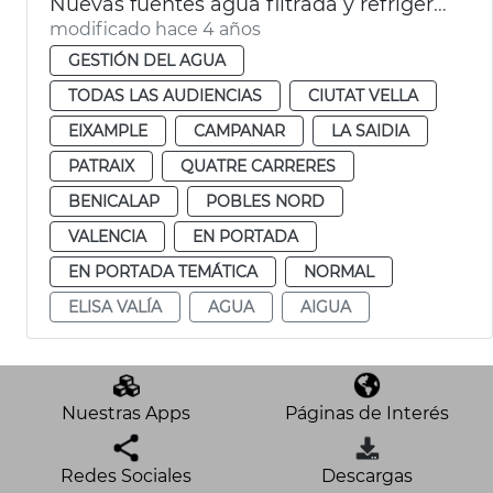
Nuevas fuentes agua filtrada y refrigerada
modificado hace 4 años
GESTIÓN DEL AGUA
TODAS LAS AUDIENCIAS
CIUTAT VELLA
EIXAMPLE
CAMPANAR
LA SAIDIA
PATRAIX
QUATRE CARRERES
BENICALAP
POBLES NORD
VALENCIA
EN PORTADA
EN PORTADA TEMÁTICA
NORMAL
ELISA VALÍA
AGUA
AIGUA
Nuestras Apps
Páginas de Interés
Redes Sociales
Descargas