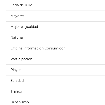
Feria de Julio
Mayores
Mujer e Igualdad
Naturia
Oficina Información Consumidor
Participación
Playas
Sanidad
Tráfico
Urbanismo