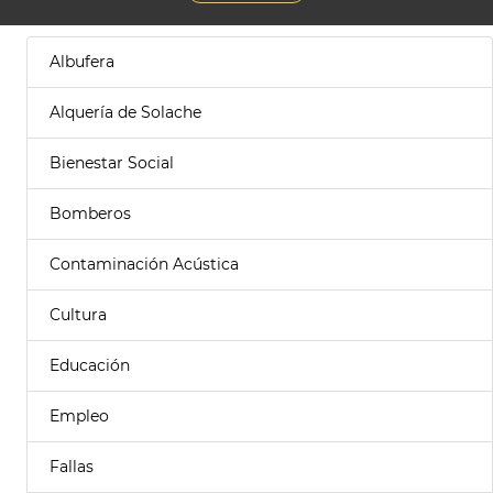
Albufera
Alquería de Solache
Bienestar Social
Bomberos
Contaminación Acústica
Cultura
Educación
Empleo
Fallas