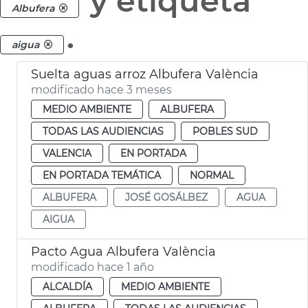
y etiqueta
Albufera
.
aigua
Suelta aguas arroz Albufera València
modificado hace 3 meses
MEDIO AMBIENTE
ALBUFERA
TODAS LAS AUDIENCIAS
POBLES SUD
VALENCIA
EN PORTADA
EN PORTADA TEMÁTICA
NORMAL
ALBUFERA
JOSÉ GOSÁLBEZ
AGUA
AIGUA
Pacto Agua Albufera València
modificado hace 1 año
ALCALDÍA
MEDIO AMBIENTE