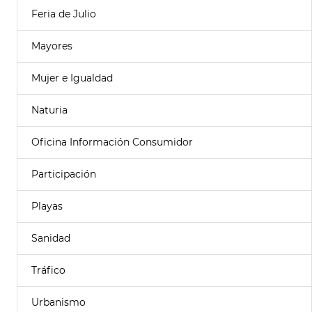
Feria de Julio
Mayores
Mujer e Igualdad
Naturia
Oficina Información Consumidor
Participación
Playas
Sanidad
Tráfico
Urbanismo