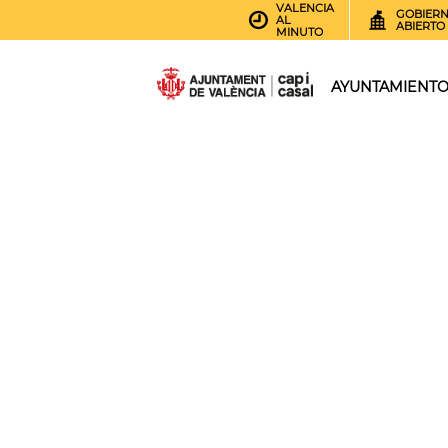
VALENCIA
GOBIER
AL
ABIERTO
MINUTO
AYUNTAMIENT