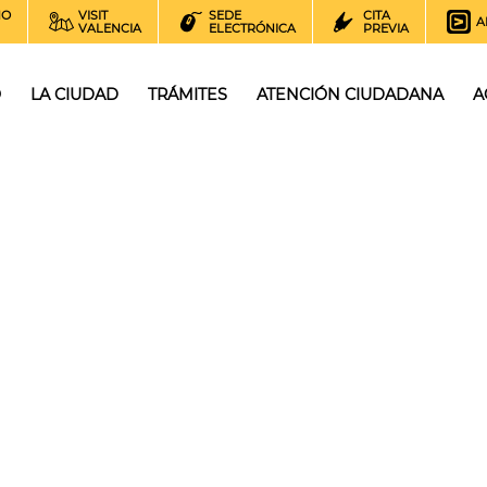
NO
VISIT
SEDE
CITA
A
VALENCIA
ELECTRÓNICA
PREVIA
O
LA CIUDAD
TRÁMITES
ATENCIÓN CIUDADANA
A