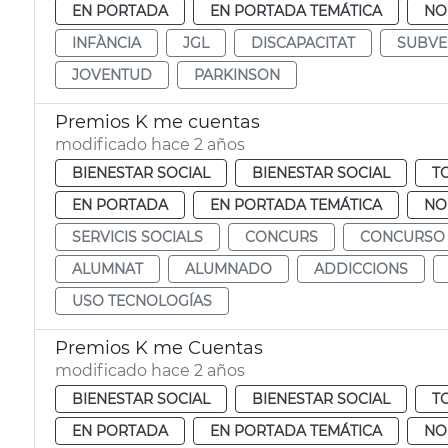
EN PORTADA
EN PORTADA TEMÁTICA
NO
INFÀNCIA
JGL
DISCAPACITAT
SUBVE
JOVENTUD
PARKINSON
Premios K me cuentas
modificado hace 2 años
BIENESTAR SOCIAL
BIENESTAR SOCIAL
T
EN PORTADA
EN PORTADA TEMÁTICA
NO
SERVICIS SOCIALS
CONCURS
CONCURSO
ALUMNAT
ALUMNADO
ADDICCIONS
USO TECNOLOGÍAS
Premios K me Cuentas
modificado hace 2 años
BIENESTAR SOCIAL
BIENESTAR SOCIAL
T
EN PORTADA
EN PORTADA TEMÁTICA
NO