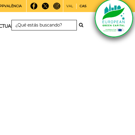
PPVALÈNCIA
VAL
CAS
CTUALIDAD