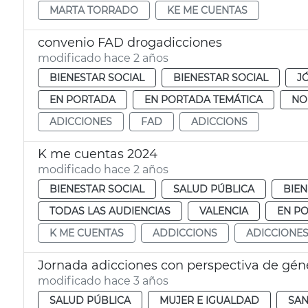
MARTA TORRADO
KE ME CUENTAS
convenio FAD drogadicciones
modificado hace 2 años
BIENESTAR SOCIAL
BIENESTAR SOCIAL
J
EN PORTADA
EN PORTADA TEMÁTICA
NO
ADICCIONES
FAD
ADICCIONS
K me cuentas 2024
modificado hace 2 años
BIENESTAR SOCIAL
SALUD PÚBLICA
BIEN
TODAS LAS AUDIENCIAS
VALENCIA
EN P
K ME CUENTAS
ADDICCIONS
ADICCIONE
Jornada adicciones con perspectiva de gén
modificado hace 3 años
SALUD PÚBLICA
MUJER E IGUALDAD
SA