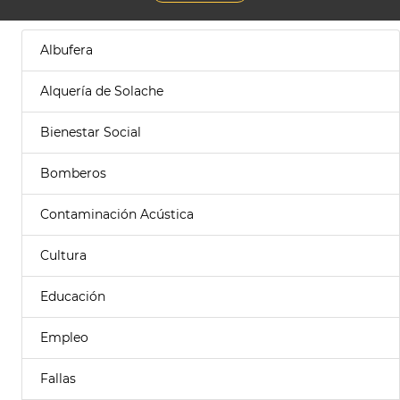
Albufera
Alquería de Solache
Bienestar Social
Bomberos
Contaminación Acústica
Cultura
Educación
Empleo
Fallas