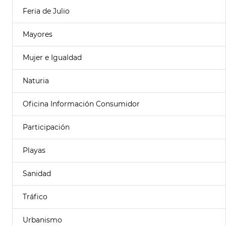
Feria de Julio
Mayores
Mujer e Igualdad
Naturia
Oficina Información Consumidor
Participación
Playas
Sanidad
Tráfico
Urbanismo