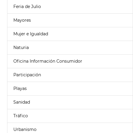
Feria de Julio
Mayores
Mujer e Igualdad
Naturia
Oficina Información Consumidor
Participación
Playas
Sanidad
Tráfico
Urbanismo