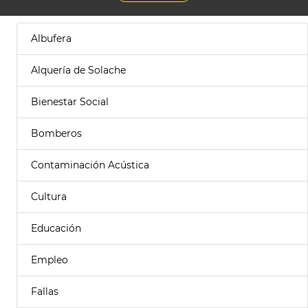
Albufera
Alquería de Solache
Bienestar Social
Bomberos
Contaminación Acústica
Cultura
Educación
Empleo
Fallas