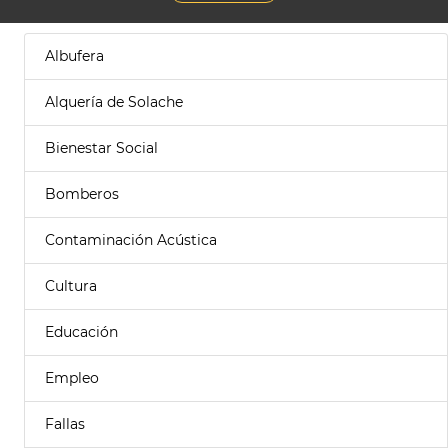
Albufera
Alquería de Solache
Bienestar Social
Bomberos
Contaminación Acústica
Cultura
Educación
Empleo
Fallas