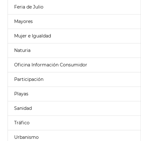
Feria de Julio
Mayores
Mujer e Igualdad
Naturia
Oficina Información Consumidor
Participación
Playas
Sanidad
Tráfico
Urbanismo