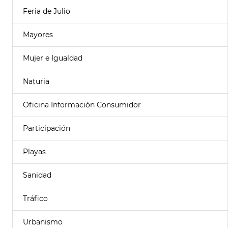
Feria de Julio
Mayores
Mujer e Igualdad
Naturia
Oficina Información Consumidor
Participación
Playas
Sanidad
Tráfico
Urbanismo