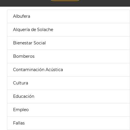
Albufera
Alquería de Solache
Bienestar Social
Bomberos
Contaminación Acústica
Cultura
Educación
Empleo
Fallas