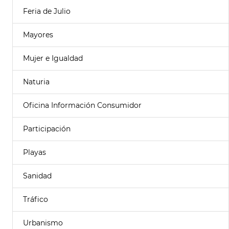
Feria de Julio
Mayores
Mujer e Igualdad
Naturia
Oficina Información Consumidor
Participación
Playas
Sanidad
Tráfico
Urbanismo