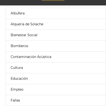
Albufera
Alquería de Solache
Bienestar Social
Bomberos
Contaminación Acústica
Cultura
Educación
Empleo
Fallas