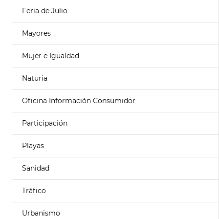
Feria de Julio
Mayores
Mujer e Igualdad
Naturia
Oficina Información Consumidor
Participación
Playas
Sanidad
Tráfico
Urbanismo