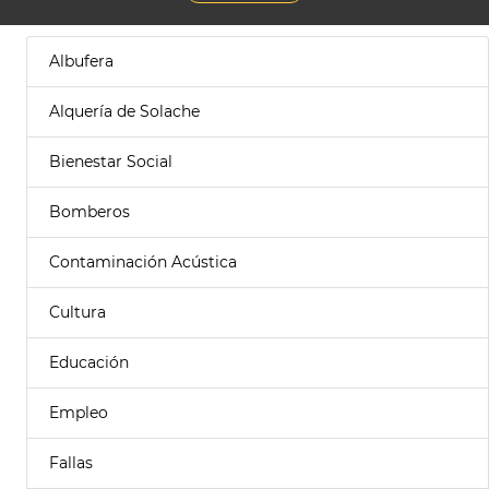
Albufera
Alquería de Solache
Bienestar Social
Bomberos
Contaminación Acústica
Cultura
Educación
Empleo
Fallas