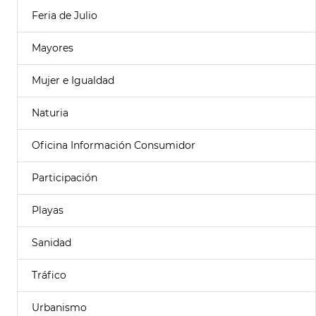
Feria de Julio
Mayores
Mujer e Igualdad
Naturia
Oficina Información Consumidor
Participación
Playas
Sanidad
Tráfico
Urbanismo