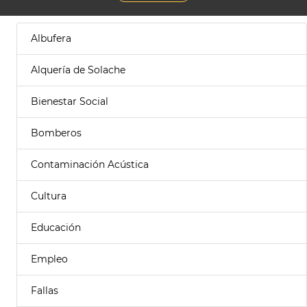
Albufera
Alquería de Solache
Bienestar Social
Bomberos
Contaminación Acústica
Cultura
Educación
Empleo
Fallas