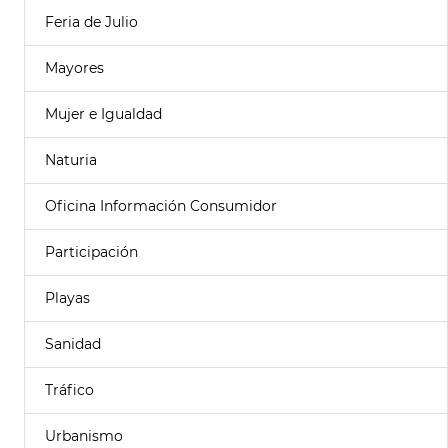
Feria de Julio
Mayores
Mujer e Igualdad
Naturia
Oficina Información Consumidor
Participación
Playas
Sanidad
Tráfico
Urbanismo