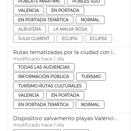
POBLATS MARITIMS
POBLES SUD
VALENCIA
EN PORTADA
EN PORTADA TEMÁTICA
NORMAL
ALBUFERA
LA MALVA ROSA
JULIA CLIMENT
ECLIPSI
ECLIPSE
Rutas tematizadas por la ciudad con intérprete de lengua de signos
modificado hace 1 día
TODAS LAS AUDIENCIAS
INFORMACIÓN PÚBLICA
TURISMO
TURISMO-RUTAS CULTURALES
VALENCIA
EN PORTADA
EN PORTADA TEMÁTICA
NORMAL
Dispositivo salvamento playas València eclipse
modificado hace 1 día