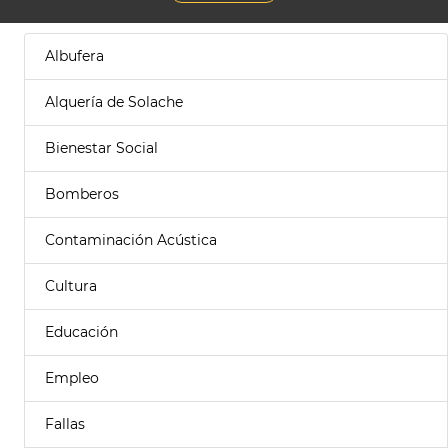
Albufera
Alquería de Solache
Bienestar Social
Bomberos
Contaminación Acústica
Cultura
Educación
Empleo
Fallas