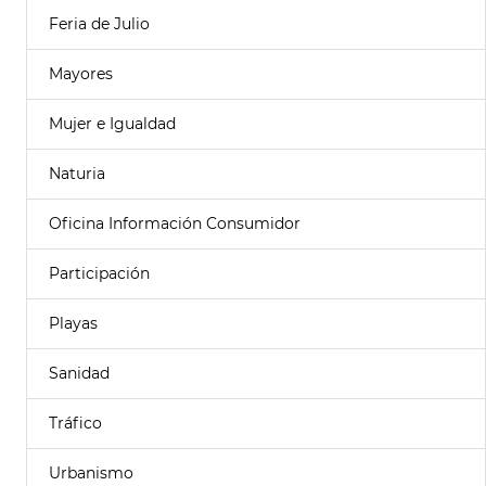
Feria de Julio
Mayores
Mujer e Igualdad
Naturia
Oficina Información Consumidor
Participación
Playas
Sanidad
Tráfico
Urbanismo