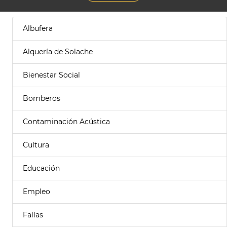
Albufera
Alquería de Solache
Bienestar Social
Bomberos
Contaminación Acústica
Cultura
Educación
Empleo
Fallas