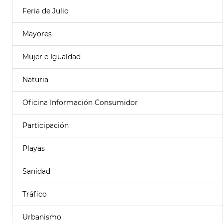
Feria de Julio
Mayores
Mujer e Igualdad
Naturia
Oficina Información Consumidor
Participación
Playas
Sanidad
Tráfico
Urbanismo