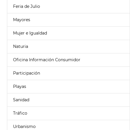
Feria de Julio
Mayores
Mujer e Igualdad
Naturia
Oficina Información Consumidor
Participación
Playas
Sanidad
Tráfico
Urbanismo