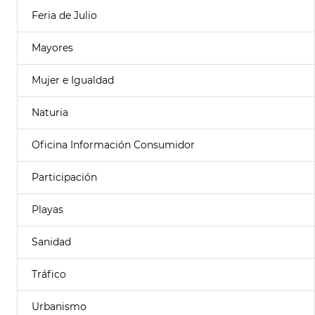
Feria de Julio
Mayores
Mujer e Igualdad
Naturia
Oficina Información Consumidor
Participación
Playas
Sanidad
Tráfico
Urbanismo