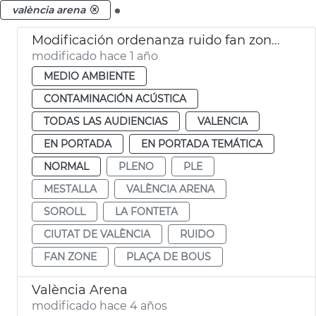
.
valència arena
Modificación ordenanza ruido fan zone València
modificado hace 1 año
MEDIO AMBIENTE
CONTAMINACIÓN ACÚSTICA
TODAS LAS AUDIENCIAS
VALENCIA
EN PORTADA
EN PORTADA TEMÁTICA
NORMAL
PLENO
PLE
MESTALLA
VALÈNCIA ARENA
SOROLL
LA FONTETA
CIUTAT DE VALÈNCIA
RUIDO
FAN ZONE
PLAÇA DE BOUS
València Arena
modificado hace 4 años