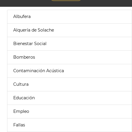
Albufera
Alquería de Solache
Bienestar Social
Bomberos
Contaminación Acústica
Cultura
Educación
Empleo
Fallas