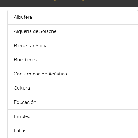
Albufera
Alquería de Solache
Bienestar Social
Bomberos
Contaminación Acústica
Cultura
Educación
Empleo
Fallas