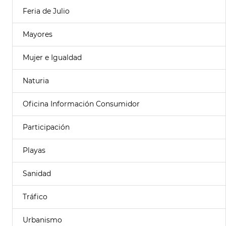
Feria de Julio
Mayores
Mujer e Igualdad
Naturia
Oficina Información Consumidor
Participación
Playas
Sanidad
Tráfico
Urbanismo