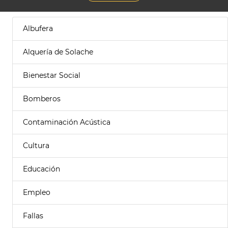
Albufera
Alquería de Solache
Bienestar Social
Bomberos
Contaminación Acústica
Cultura
Educación
Empleo
Fallas