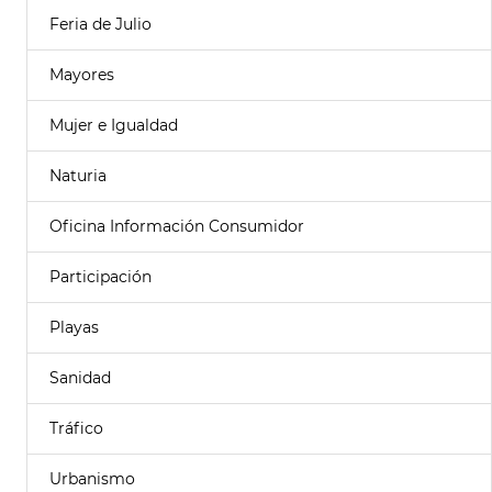
Feria de Julio
Mayores
Mujer e Igualdad
Naturia
Oficina Información Consumidor
Participación
Playas
Sanidad
Tráfico
Urbanismo