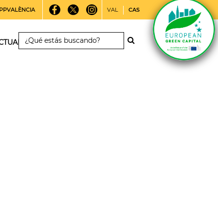
PPVALÈNCIA
VAL
CAS
CTUALIDAD