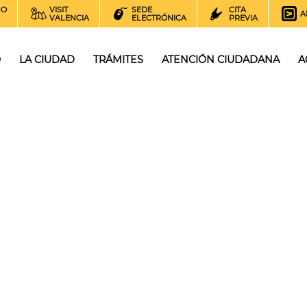
NO
VISIT
SEDE
CITA
A
VALENCIA
ELECTRÓNICA
PREVIA
O
LA CIUDAD
TRÁMITES
ATENCIÓN CIUDADANA
A