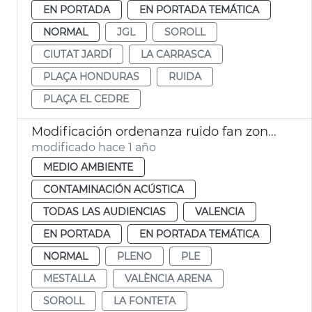
EN PORTADA
EN PORTADA TEMÁTICA
NORMAL
JGL
SOROLL
CIUTAT JARDÍ
LA CARRASCA
PLAÇA HONDURAS
RUIDA
PLAÇA EL CEDRE
Modificación ordenanza ruido fan zone València
modificado hace 1 año
MEDIO AMBIENTE
CONTAMINACIÓN ACÚSTICA
TODAS LAS AUDIENCIAS
VALENCIA
EN PORTADA
EN PORTADA TEMÁTICA
NORMAL
PLENO
PLE
MESTALLA
VALÈNCIA ARENA
SOROLL
LA FONTETA