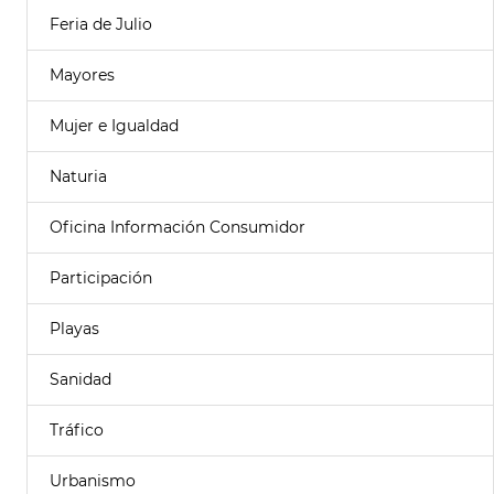
Feria de Julio
Mayores
Mujer e Igualdad
Naturia
Oficina Información Consumidor
Participación
Playas
Sanidad
Tráfico
Urbanismo