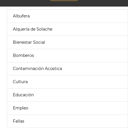
Albufera
Alquería de Solache
Bienestar Social
Bomberos
Contaminación Acústica
Cultura
Educación
Empleo
Fallas