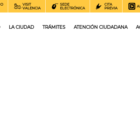
NO
VISIT
SEDE
CITA
A
VALENCIA
ELECTRÓNICA
PREVIA
O
LA CIUDAD
TRÁMITES
ATENCIÓN CIUDADANA
A