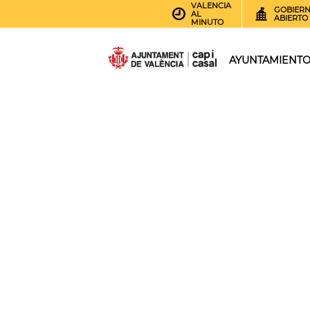
VALENCIA
GOBIER
AL
ABIERTO
MINUTO
AYUNTAMIENT