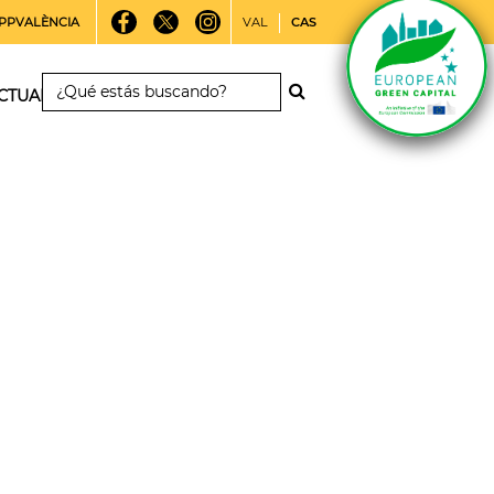
PPVALÈNCIA
VAL
CAS
CTUALIDAD