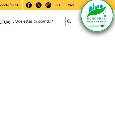
PPVALÈNCIA
VAL
CAS
CTUALIDAD