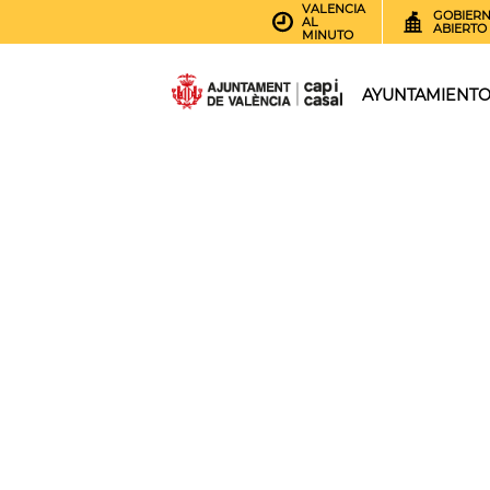
VALENCIA
GOBIER
AL
ABIERTO
MINUTO
AYUNTAMIENT