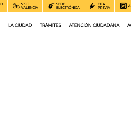
NO
VISIT
SEDE
CITA
A
VALENCIA
ELECTRÓNICA
PREVIA
O
LA CIUDAD
TRÁMITES
ATENCIÓN CIUDADANA
A