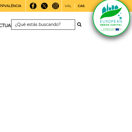
PPVALÈNCIA
VAL
CAS
CTUALIDAD