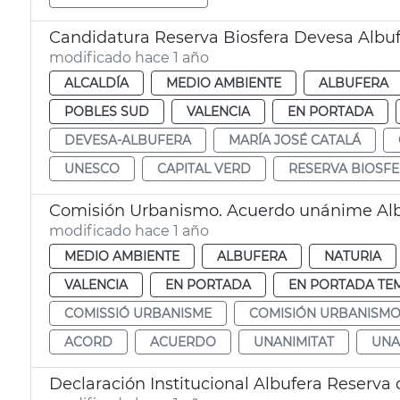
Candidatura Reserva Biosfera Devesa Albu
modificado hace 1 año
ALCALDÍA
MEDIO AMBIENTE
ALBUFERA
POBLES SUD
VALENCIA
EN PORTADA
DEVESA-ALBUFERA
MARÍA JOSÉ CATALÁ
UNESCO
CAPITAL VERD
RESERVA BIOSF
Comisión Urbanismo. Acuerdo unánime Albu
modificado hace 1 año
MEDIO AMBIENTE
ALBUFERA
NATURIA
VALENCIA
EN PORTADA
EN PORTADA TE
COMISSIÓ URBANISME
COMISIÓN URBANISM
ACORD
ACUERDO
UNANIMITAT
UNA
Declaración Institucional Albufera Reserva 