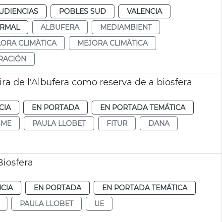
UDIENCIAS
POBLES SUD
VALENCIA
RMAL
ALBUFERA
MEDIAMBIENT
LORA CLIMÀTICA
MEJORA CLIMÀTICA
RACIÓN
ira de l'Albufera como reserva de a biosfera
CIA
EN PORTADA
EN PORTADA TEMÁTICA
SME
PAULA LLOBET
FITUR
DANA
Biosfera
CIA
EN PORTADA
EN PORTADA TEMÁTICA
PAULA LLOBET
UE