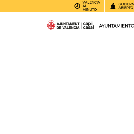
VALENCIA
GOBIER
AL
ABIERTO
MINUTO
AYUNTAMIENT