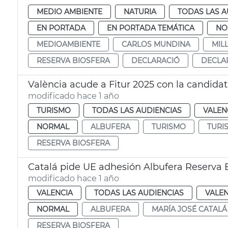
MEDIO AMBIENTE
NATURIA
TODAS LAS A
EN PORTADA
EN PORTADA TEMÁTICA
NO
MEDIOAMBIENTE
CARLOS MUNDINA
MIL
RESERVA BIOSFERA
DECLARACIÓ
DECLA
València acude a Fitur 2025 con la candidat
modificado hace 1 año
TURISMO
TODAS LAS AUDIENCIAS
VALEN
NORMAL
ALBUFERA
TURISMO
TURI
RESERVA BIOSFERA
Catalá pide UE adhesión Albufera Reserva 
modificado hace 1 año
VALENCIA
TODAS LAS AUDIENCIAS
VALEN
NORMAL
ALBUFERA
MARÍA JOSÉ CATALÁ
RESERVA BIOSFERA