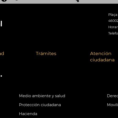
Plaça
46002
Horari
Teléf
ad
Trámites
Atención
ciudadana
.
Medio ambiente y salud
Derec
Protección ciudadana
Movil
Hacienda