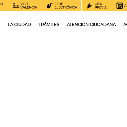
NO
VISIT
SEDE
CITA
A
VALENCIA
ELECTRÓNICA
PREVIA
O
LA CIUDAD
TRÁMITES
ATENCIÓN CIUDADANA
A