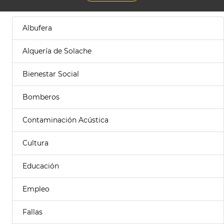
Albufera
Alquería de Solache
Bienestar Social
Bomberos
Contaminación Acústica
Cultura
Educación
Empleo
Fallas