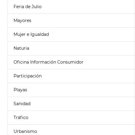
Feria de Julio
Mayores
Mujer e Igualdad
Naturia
Oficina Información Consumidor
Participación
Playas
Sanidad
Tráfico
Urbanismo