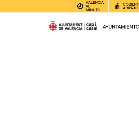
VALENCIA
GOBIER
AL
ABIERTO
MINUTO
AYUNTAMIENT