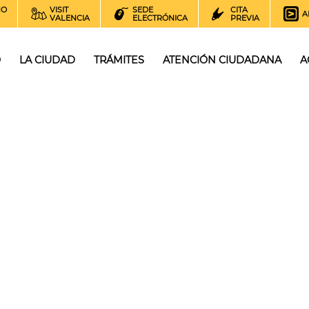
NO
VISIT
SEDE
CITA
A
VALENCIA
ELECTRÓNICA
PREVIA
O
LA CIUDAD
TRÁMITES
ATENCIÓN CIUDADANA
A