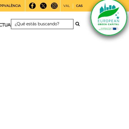
PPVALÈNCIA
VAL
CAS
CTUALIDAD