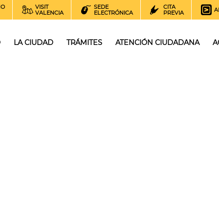
NO
VISIT
SEDE
CITA
A
VALENCIA
ELECTRÓNICA
PREVIA
O
LA CIUDAD
TRÁMITES
ATENCIÓN CIUDADANA
A