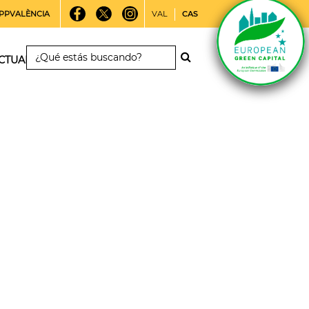
PPVALÈNCIA
VAL
CAS
CTUALIDAD