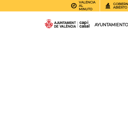
VALENCIA
GOBIER
AL
ABIERTO
MINUTO
AYUNTAMIENT