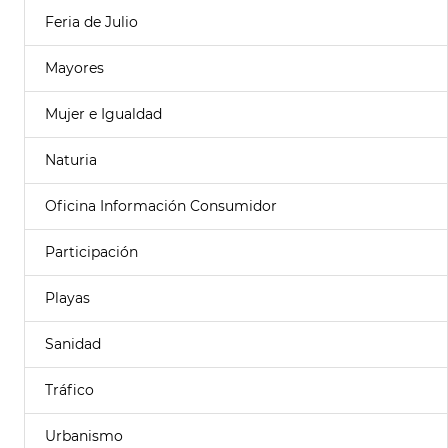
Feria de Julio
Mayores
Mujer e Igualdad
Naturia
Oficina Información Consumidor
Participación
Playas
Sanidad
Tráfico
Urbanismo