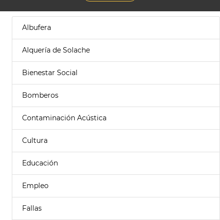
Albufera
Alquería de Solache
Bienestar Social
Bomberos
Contaminación Acústica
Cultura
Educación
Empleo
Fallas