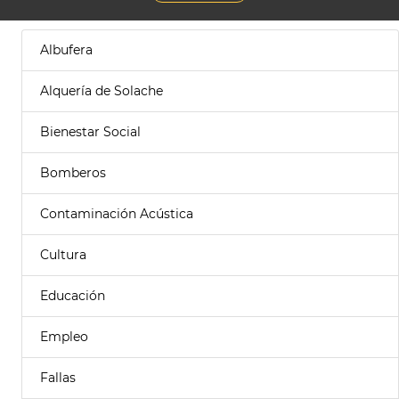
Albufera
Alquería de Solache
Bienestar Social
Bomberos
Contaminación Acústica
Cultura
Educación
Empleo
Fallas