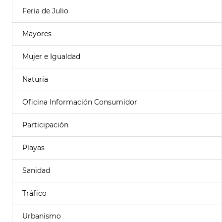
Feria de Julio
Mayores
Mujer e Igualdad
Naturia
Oficina Información Consumidor
Participación
Playas
Sanidad
Tráfico
Urbanismo