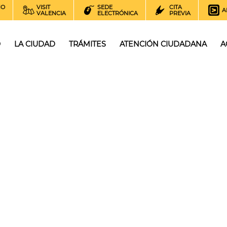
NO
VISIT
SEDE
CITA
A
VALENCIA
ELECTRÓNICA
PREVIA
O
LA CIUDAD
TRÁMITES
ATENCIÓN CIUDADANA
A