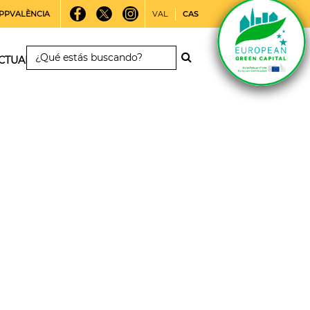
PPVALÈNCIA
VAL
CAS
CTUALIDAD