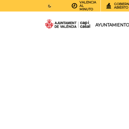
VALENCIA
GOBIER
AL
ABIERTO
MINUTO
25
AEMET.GRADOS
AYUNTAMIENT