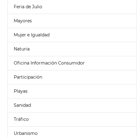
Feria de Julio
Mayores
Mujer e Igualdad
Naturia
Oficina Información Consumidor
Participación
Playas
Sanidad
Tráfico
Urbanismo