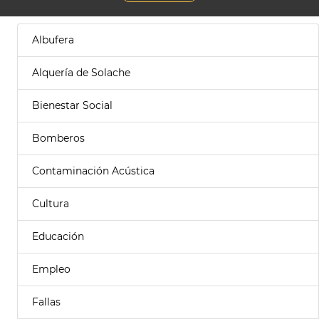
Albufera
Alquería de Solache
Bienestar Social
Bomberos
Contaminación Acústica
Cultura
Educación
Empleo
Fallas