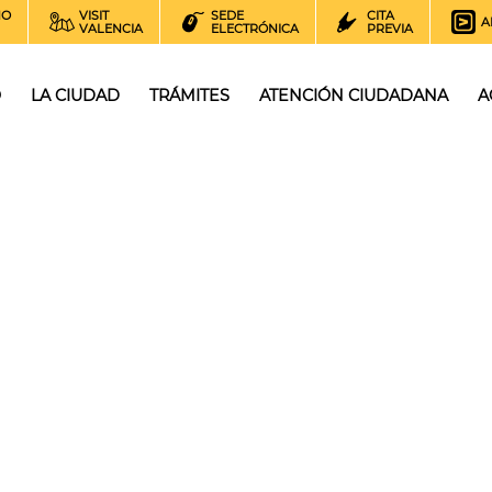
NO
VISIT
SEDE
CITA
A
VALENCIA
ELECTRÓNICA
PREVIA
O
LA CIUDAD
TRÁMITES
ATENCIÓN CIUDADANA
A