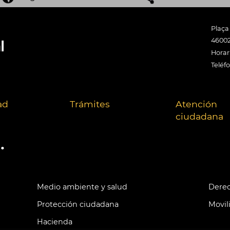
Plaça
46002
Horari
Teléf
ad
Trámites
Atención
ciudadana
.
Medio ambiente y salud
Derec
Protección ciudadana
Movil
Hacienda