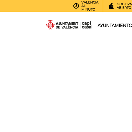
VALENCIA
GOBIER
AL
ABIERTO
MINUTO
AYUNTAMIENT