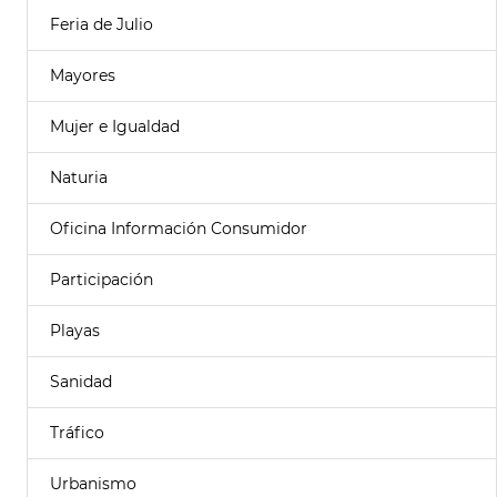
Feria de Julio
Mayores
Mujer e Igualdad
Naturia
Oficina Información Consumidor
Participación
Playas
Sanidad
Tráfico
Urbanismo