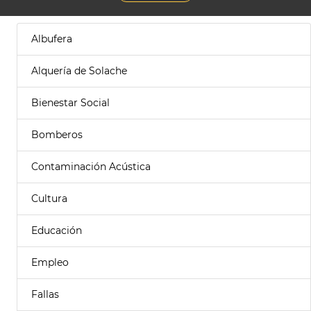
Albufera
Alquería de Solache
Bienestar Social
Bomberos
Contaminación Acústica
Cultura
Educación
Empleo
Fallas