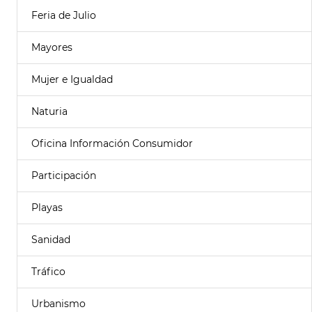
Feria de Julio
Mayores
Mujer e Igualdad
Naturia
Oficina Información Consumidor
Participación
Playas
Sanidad
Tráfico
Urbanismo