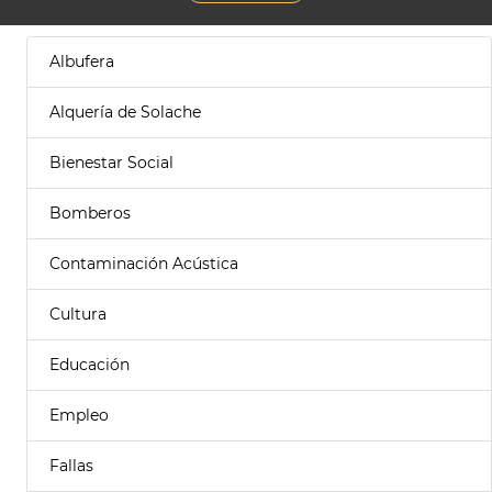
Albufera
Alquería de Solache
Bienestar Social
Bomberos
Contaminación Acústica
Cultura
Educación
Empleo
Fallas