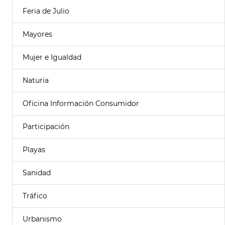
Feria de Julio
Mayores
Mujer e Igualdad
Naturia
Oficina Información Consumidor
Participación
Playas
Sanidad
Tráfico
Urbanismo