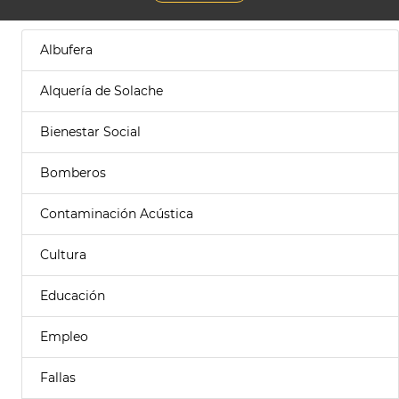
Albufera
Alquería de Solache
Bienestar Social
Bomberos
Contaminación Acústica
Cultura
Educación
Empleo
Fallas