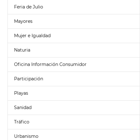
Feria de Julio
Mayores
Mujer e Igualdad
Naturia
Oficina Información Consumidor
Participación
Playas
Sanidad
Tráfico
Urbanismo