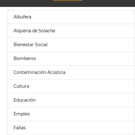
Albufera
Alquería de Solache
Bienestar Social
Bomberos
Contaminación Acústica
Cultura
Educación
Empleo
Fallas