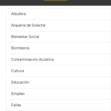
Albufera
Alquería de Solache
Bienestar Social
Bomberos
Contaminación Acústica
Cultura
Educación
Empleo
Fallas