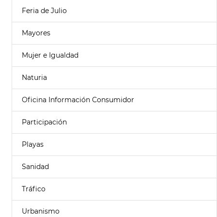
Feria de Julio
Mayores
Mujer e Igualdad
Naturia
Oficina Información Consumidor
Participación
Playas
Sanidad
Tráfico
Urbanismo