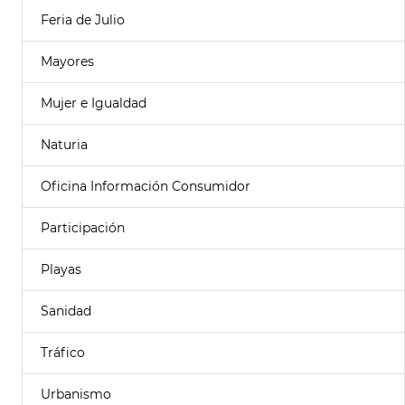
Feria de Julio
Mayores
Mujer e Igualdad
Naturia
Oficina Información Consumidor
Participación
Playas
Sanidad
Tráfico
Urbanismo