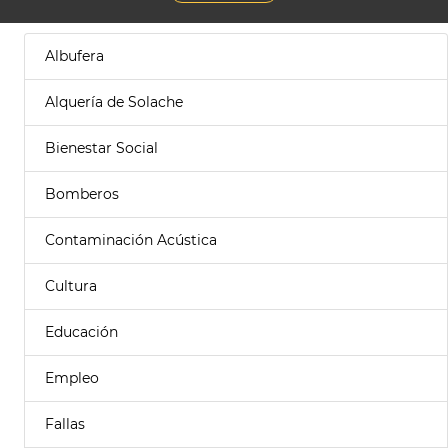
Albufera
Alquería de Solache
Bienestar Social
Bomberos
Contaminación Acústica
Cultura
Educación
Empleo
Fallas