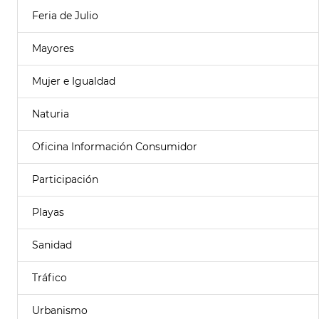
Feria de Julio
Mayores
Mujer e Igualdad
Naturia
Oficina Información Consumidor
Participación
Playas
Sanidad
Tráfico
Urbanismo