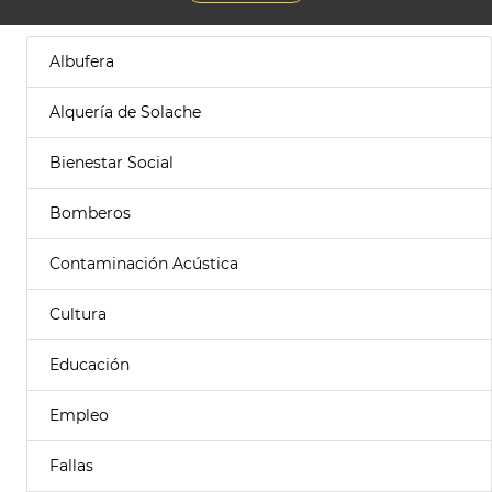
Albufera
Alquería de Solache
Bienestar Social
Bomberos
Contaminación Acústica
Cultura
Educación
Empleo
Fallas