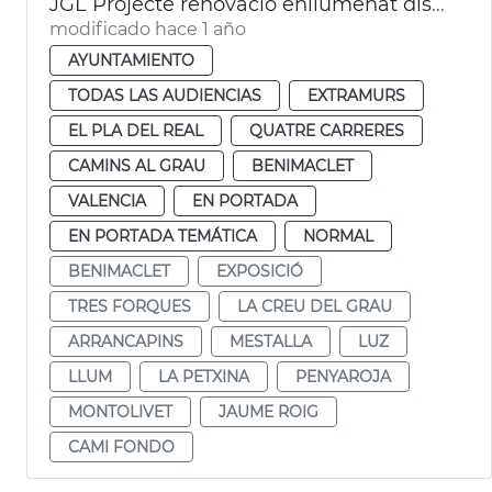
JGL Projecte renovació enllumenat districtes València
modificado hace 1 año
AYUNTAMIENTO
TODAS LAS AUDIENCIAS
EXTRAMURS
EL PLA DEL REAL
QUATRE CARRERES
CAMINS AL GRAU
BENIMACLET
VALENCIA
EN PORTADA
EN PORTADA TEMÁTICA
NORMAL
BENIMACLET
EXPOSICIÓ
TRES FORQUES
LA CREU DEL GRAU
ARRANCAPINS
MESTALLA
LUZ
LLUM
LA PETXINA
PENYAROJA
MONTOLIVET
JAUME ROIG
CAMI FONDO