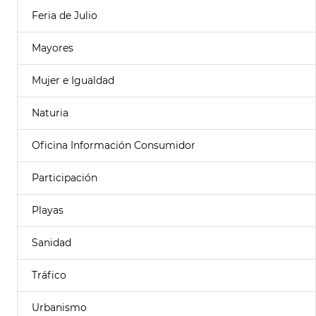
Feria de Julio
Mayores
Mujer e Igualdad
Naturia
Oficina Información Consumidor
Participación
Playas
Sanidad
Tráfico
Urbanismo